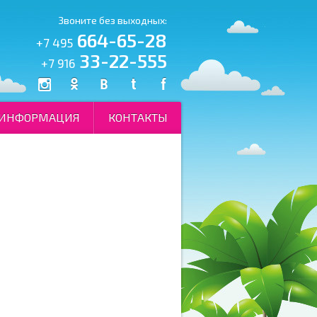
Звоните без выходных:
664-65-28
+7 495
33-22-555
+7 916
ИНФОРМАЦИЯ
КОНТАКТЫ