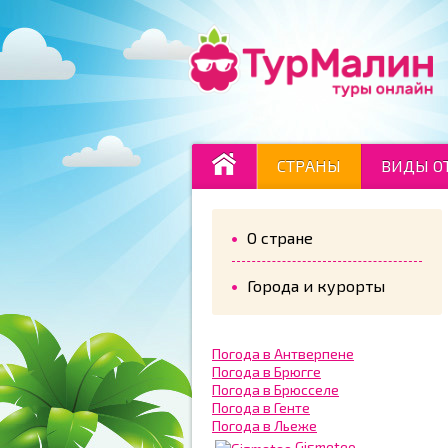
СТРАНЫ
ВИДЫ О
О стране
Города и курорты
Погода в Антверпене
Погода в Брюгге
Погода в Брюсселе
Погода в Генте
Погода в Льеже
Gismeteo