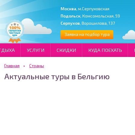
Москва
, м.Серпуховская
Подольск
, Комсомольская, 59
Серпухов
, Ворошилова, 137
Заявка на подбор тура
ТДЫХА
УСЛУГИ
СКИДКИ
КУДА ПОЕХАТЬ
Главная
Страны
Актуальные туры в Бельгию