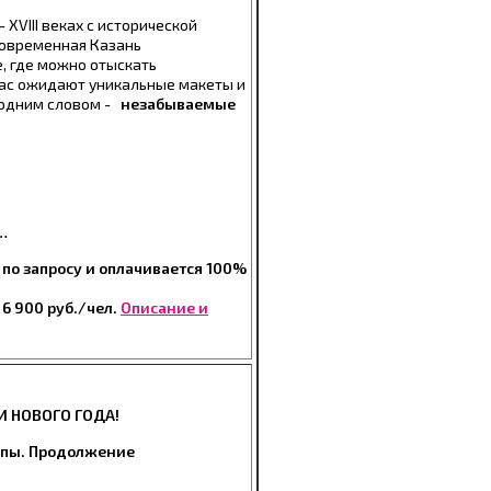
– XVIII веках с исторической
Современная Казань
, где можно отыскать
Вас ожидают уникальные макеты и
 одним словом -
незабываемые
…
 по запросу и оплачивается 100%
6 900 руб./чел.
Описание и
И НОВОГО ГОДА!
уппы. Продолжение