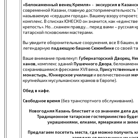
«Белокаменный венец Кремля»
-
экскурсия в Казанс
современной Казани, главную достопримечательность 
называемую «сердцем города». Вашему взору откроет
комплекс. В списках ЮНЕСКО он значится, как «единств
крепость». Но…скажем правду… перед вами – русская к
татарской псковскими мастерами.
Вы увидите оборонительные сооружения, все 8 башен, в
легендарную
падающую башню Сююмбике
со своей т
Ваше внимание привлекут:
Губернаторский Дворец, Не
ханов,
комплекс зданий
Пушечного Двора
, белокамен
сохранившимися фресками XVII века,
Присутственные 
монастырь, Юнкерское училище
и величественная
ме
крупнейших мусульманских храмов в Европе).
Обед в кафе.
Свободное время
(без транспортного обслуживания).
Новогодняя Казань блистает и со знанием дела д
Традиционное татарское гостеприимство буде
украшениями, елками, ярмарками и зим
Предлагаем посетить места, где можно получить 
зарядиться праздничным нас