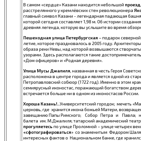
В самом «сердце» Казани находится небольшой
проезд
расстрелянного у кремлёвских стен революционера
Як
главный символ Казани - легендарная падающая башн
которой сегодня составляет 1,98 м. Об истории создани
древняя легенда, которую вы услышите во время обзорн
Пешеходная улица Петербургская
– подарок северной
летие, которое праздновалось в 2005 году. Архитектор
образа реки Невы, над которой возвышаются створчат
узорами. Здесь располагаются такие достопримечательн
«Дом офицеров» и «Родная деревня».
Улица Мусы Джалиля
, названная в честь Героя Советск
расположена в центре города и является одной из ста
Петропавловский собюор (1722 год). Именно в этом хр
семиярусный иконостас, поражающий богатством дерев
встречается больше ни в одном из иконостасов России.
Хороша Казань!..
Университетский городок; мечеть «М
церковь, где хранится икона божьей Матери, возвращен
завещанию Папы Римского; Собор Петра и Павла; н
балета им. М.Джалиля; татарский академический теат
прогуляетесь
по улице Проломной – улице четырех веко
«сфотографироваться
» со знаменитым Федором Шал
интересных фактов о Национальном банке, где хранился