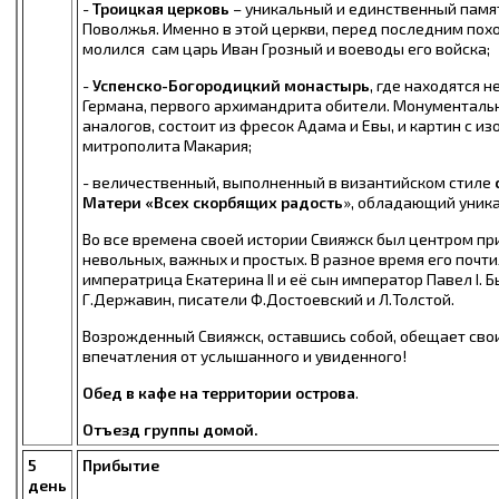
-
Троицкая церковь
– уникальный и единственный памя
Поволжья. Именно в этой церкви, перед последним похо
молился сам царь Иван Грозный и воеводы его войска;
-
Успенско-Богородицкий монастырь
, где находятся 
Германа, первого архимандрита обители. Монументаль
аналогов, состоит из фресок Адама и Евы, и картин с и
митрополита Макария;
- величественный, выполненный в византийском стиле
Матери «Всех скорбящих радость
», обладающий уника
Во все времена своей истории Свияжск был центром пр
невольных, важных и простых. В разное время его почт
императрица Екатерина II и её сын император Павел I. 
Г.Державин, писатели Ф.Достоевский и Л.Толстой.
Возрожденный Свияжск, оставшись собой, обещает св
впечатления от услышанного и увиденного
!
Обед в кафе на территории острова
.
Отъезд группы домой.
5
Прибытие
день