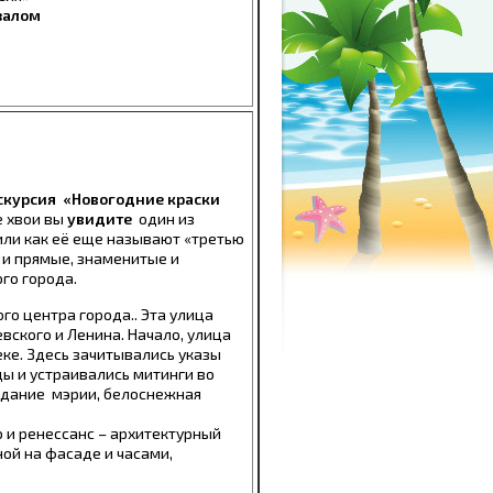
залом
кскурсия «Новогодние краски
е хвои вы
увидите
один из
или как её еще называют «третью
е и прямые, знаменитые и
го города.
го центра города.. Эта улица
вского и Ленина. Начало, улица
еке. Здесь зачитывались указы
ды и устраивались митинги во
здание мэрии, белоснежная
 и ренессанс – архитектурный
ой на фасаде и часами,