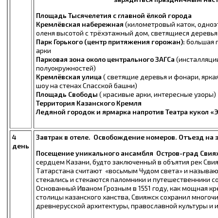
Площадь Тысячелетия с главной ёлкой города
Кремлёвская набережная
(километровый каток, одноэ
оленя высотой с трёхэтажный дом, светящиеся деревья
Парк Горького (центр притяжения горожан):
большая 
арки
Парковая зона около центрального ЗАГСа
(инсталляци
полуокружностей)
Кремлёвская улица
( светящие деревья и фонари, ярка
шоу на стенах Спасской башни)
Площадь Свободы
( красивые арки, интересные узоры)
Территория Казанского Кремля
Ледяной городок и ярмарка напротив Театра кукол «
4
Завтрак в отеле. Освобождение номеров. Отъезд на
день
Посещение уникального ансамбля Остров-град Свия
сердцем Казани, будто заключенный в объятия рек Свия
Татарстана считают
«восьмым Чудом света» и называю
стекались и стекаются паломники и путешественники со
Основанный Иваном Грозным в 1551 году, как мощная кр
столицы казанского ханства, Свияжск сохранил многоч
древнерусской архитектуры, православной культуры и и