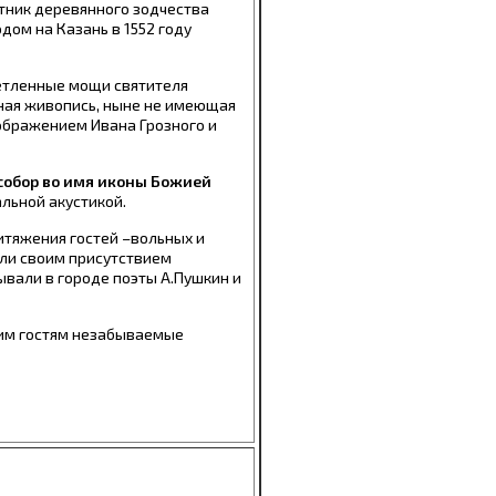
тник деревянного зодчества
дом на Казань в 1552 году
нетленные мощи святителя
ная живопись, ныне не имеющая
зображением Ивана Грозного и
собор во имя иконы Божией
льной акустикой.
итяжения гостей –вольных и
или своим присутствием
Бывали в городе поэты А.Пушкин и
оим гостям незабываемые