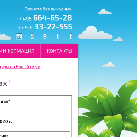
Звоните без выходных:
664-65-28
+7 495
33-22-555
+7 916
ИНФОРМАЦИЯ
КОНТАКТЫ
туры на Новый год и
ах"
ндах"
020 г.
сия»