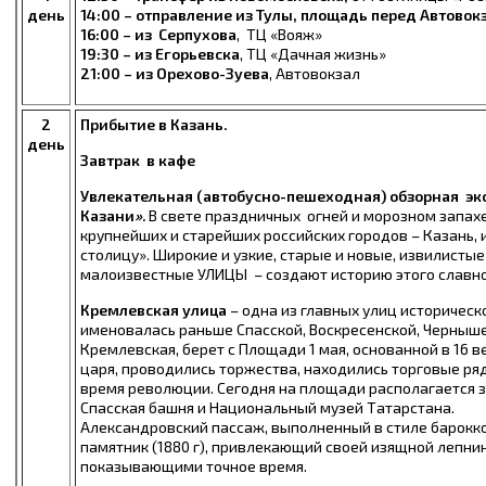
день
14:00 – отправление из Тулы,
площадь перед Автовок
16:00 – из Серпухова
,
ТЦ «Вояж»
19:30 – из Егорьевска
, ТЦ «Дачная жизнь»
21:00
– из Орехово-Зуева
, Автовокзал
2
Прибытие в Казань.
день
Завтрак в к
афе
Увлекательная (автобусно-пешеходная) обзорная э
Казани
».
В свете праздничных огней и морозном запах
крупнейших и старейших российских городов – Казань, 
столицу». Широкие и узкие, старые и новые, извилисты
малоизвестные УЛИЦЫ – создают историю этого славно
Кремлевская улица
– одна из главных улиц историческо
именовалась раньше Спасской, Воскресенской, Черныше
Кремлевская, берет с Площади 1 мая, основанной в 16 в
царя, проводились торжества, находились торговые ря
время революции. Сегодня на площади располагается 
Спасская башня и Национальный музей Татарстана.
Александровский пассаж, выполненный в стиле барокко
памятник (1880 г), привлекающий своей изящной лепнин
показывающими точное время.