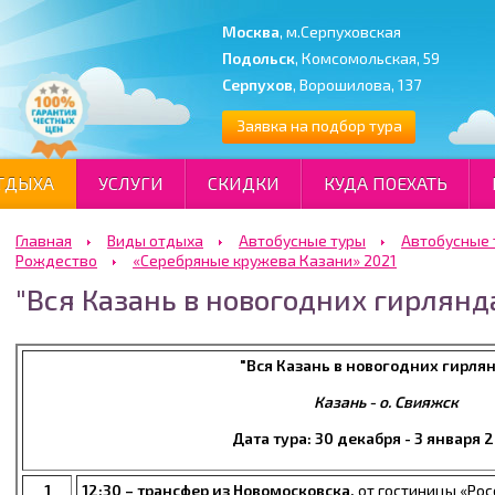
Москва
, м.Серпуховская
Подольск
, Комсомольская, 59
Серпухов
, Ворошилова, 137
Заявка на подбор тура
ТДЫХА
УСЛУГИ
СКИДКИ
КУДА ПОЕХАТЬ
Главная
Виды отдыха
Автобусные туры
Автобусные 
Рождество
«Серебряные кружева Казани» 2021
"Вся Казань в новогодних гирлянд
"Вся Казань в новогодних гирля
Казань - о. Свияжск
Дата тура: 30 декабря - 3 января 2
1
12:30 – трансфер из Новомосковска,
от гостиницы «Рос