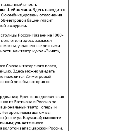
,
названный в честь
ова Шейнкмана
. Здесь находится
я Сююмбике
,
уровень отклонения
я 58-метровой башни гласит
ой экскурсии.
 столицы России Казани на 1000-
ы воплотили здесь замысел
ые мосты, украшенные резными
ости, как театр кукол «Экият»,
ого Союза и татарского поэта,
рейших. Здесь можно увидеть
аме находится 25-метровый
янной резьбы, которая не
арджани»; Крестовоздвиженская
ная из Ватикана в Россию по
ациональный театр оперы и
р. Неторопливым шагом вы
в (ныне ул. Баумана);
сможете
япиным;
узнаете
много
 золотой запас царской России.