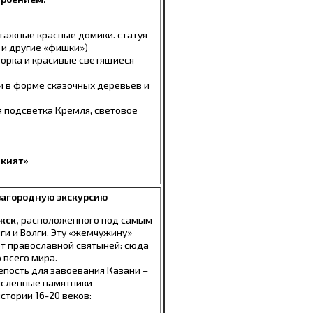
тажные красные домики. статуя
 и другие «фишки»)
горка и красивые светящиеся
и в форме сказочных деревьев и
я подсветка Кремля, световое
Экият»
 загородную экскурсию
жск,
расположенного под самым
ги и Волги. Эту «жемчужину»
т православной святыней: сюда
 всего мира.
епость для завоевания Казани –
исленные памятники
стории 16-20 веков: