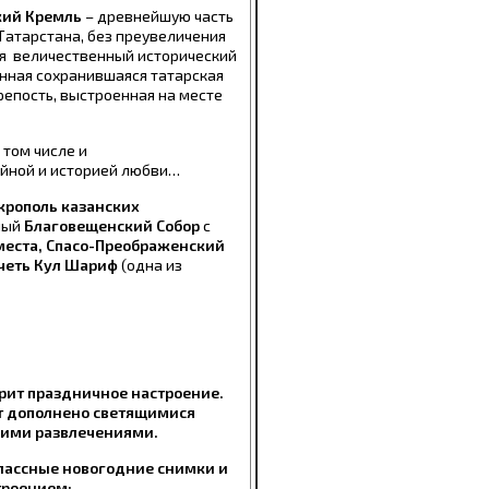
кий Кремль
– древнейшую часть
Татарстана, без преувеличения
ся величественный исторический
енная сохранившаяся татарская
репость, выстроенная на месте
 том числе и
айной и историей любви…
крополь казанских
ный
Благовещенский Собор
с
места, Спасо-Преображенский
четь Кул Шариф
(одна из
арит праздничное настроение.
т дополнено светящимися
ними развлечениями.
классные новогодние снимки и
троением: