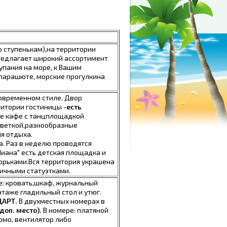
о ступенькам),на территории
предлагает широкий ассортимент
упания на море, к Вашим
, парашюте, морские прогулкина
современном стиле. Двор
ритории гостиницы -
есть
ное кафе с танцплощадкой
светкой,разнообразные
я отдыха.
. Раз в неделю проводятся
иана" есть детская площадка и
хорьками.Вся территория украшена
ичными статуэтками.
ре: кровать,шкаф, журнальный
этаже гладильный стол и утюг.
ДАРТ.
В двухместных номерах в
(доп. место).
В номере: платяной
юмо, вентилятор либо