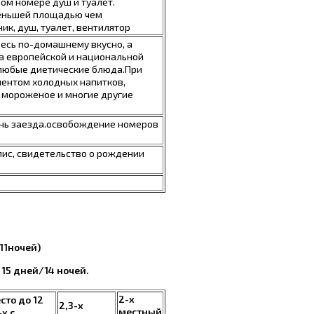
ом номере душ и туалет.
меньшей площадью чем
ик, душ, туалет, вентилятор
десь по-домашнему вкусно, а
а европейской и национальной
 любые диетические блюда.При
ментом холодных напитков,
 мороженое и многие другие
день заезда.освобождение номеров
лис, свидетельство о рождении
/11ночей)
 15 дней/14 ночей.
2-х
есто
до 12
2,3-х
местный
-х с